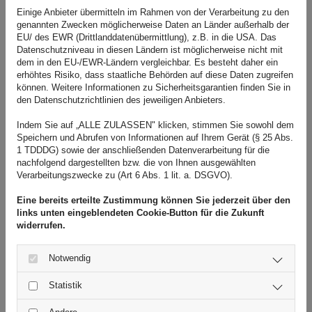
Ihnen als Rechtsanwalt in meiner Kanzlei bei Bremen Osterholz
Einige Anbieter übermitteln im Rahmen von der Verarbeitung zu den
genannten Zwecken möglicherweise Daten an Länder außerhalb der
gerne fachkompetent zur Seite. Je eher Sie sich mit Ihrem
EU/ des EWR (Drittlanddatenübermittlung), z.B. in die USA. Das
Problem an mich wenden, desto besser sind die
Datenschutzniveau in diesen Ländern ist möglicherweise nicht mit
dem in den EU-/EWR-Ländern vergleichbar. Es besteht daher ein
Handlungsmöglichkeiten.
erhöhtes Risiko, dass staatliche Behörden auf diese Daten zugreifen
können. Weitere Informationen zu Sicherheitsgarantien finden Sie in
Zur Terminvereinbarung!
den Datenschutzrichtlinien des jeweiligen Anbieters.
Indem Sie auf „ALLE ZULASSEN" klicken, stimmen Sie sowohl dem
Speichern und Abrufen von Informationen auf Ihrem Gerät (§ 25 Abs.
1 TDDDG) sowie der anschließenden Datenverarbeitung für die
Kanzlei für Zivilrecht bei Bremen Osterholz
nachfolgend dargestellten bzw. die von Ihnen ausgewählten
Verarbeitungszwecke zu (Art 6 Abs. 1 lit. a. DSGVO).
Ich bin als Rechtsanwalt bereits seit über 30 Jahren in meiner
Eine bereits erteilte Zustimmung können Sie jederzeit über den
Kanzlei bei Bremen Osterholz tätig und berate Mandanten
links unten eingeblendeten Cookie-Button für die Zukunft
widerrufen.
umfassend und individuell. Dank meiner langjährigen Erfahrung
in den Gebieten des Familienrechts, des Mietrechts, des
Notwendig
Verkehrsrechts, des Reiserechts und des Vertragsrechts finde
ich maßgeschneiderte Lösungen für Ihren Fall und sichere Ihnen
Statistik
damit Erfolgschancen.