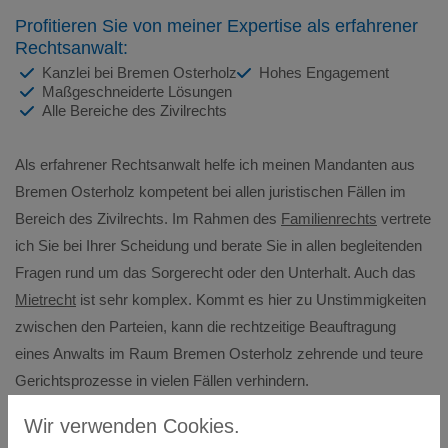
Profitieren Sie von meiner Expertise als erfahrener
Rechtsanwalt:
Kanzlei bei Bremen Osterholz
Hohes Engagement
Maßgeschneiderte Lösungen
Alle Bereiche des Zivilrechts
Als erfahrener Rechtsanwalt helfe ich meinen Mandanten aus
Bremen Osterholz kompetent bei allen juristischen Fällen im
Bereich des Zivilrechts. Im Rahmen des
Familienrechts
vertrete
ich Sie bei Ihrer Scheidung und berate Sie in allen begleitenden
Fragen rund um das Sorgerecht oder den Unterhalt. Auch das
Mietrecht
ist sehr komplex. Kommt es hier zu Unstimmigkeiten
zwischen den Parteien, kann die rechtzeitige Beauftragung
eines Anwalts im Raum Bremen Osterholz zehrende und teure
Gerichtsprozesse in vielen Fällen verhindern.
Haben Sie Fragen im Bereich
Verkehrsrechtes
, des
Wir verwenden Cookies.
Reiserechtes
oder des
Vertragsrechtes
? Auch dann stehe ich