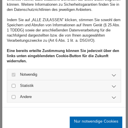
können. Weitere Informationen zu Sicherheitsgarantien finden Sie in
Verkehrsrecht
, das
Reiserecht
oder das
Vertragsrecht
an.
den Datenschutzrichtlinien des jeweiligen Anbieters.
Vereinbaren Sie am besten schnellstmöglich einen Termin in
Indem Sie auf „ALLE ZULASSEN" klicken, stimmen Sie sowohl dem
meiner Kanzlei, damit ich Sie als Rechtsanwalt bestmöglich
Speichern und Abrufen von Informationen auf Ihrem Gerät (§ 25 Abs.
vertreten kann. In Bremen Vahr und Umgebung profitieren
1 TDDDG) sowie der anschließenden Datenverarbeitung für die
nachfolgend dargestellten bzw. die von Ihnen ausgewählten
Mandanten von meiner Kompetenz und Erfahrung.
Verarbeitungszwecke zu (Art 6 Abs. 1 lit. a. DSGVO).
Zur Terminvereinbarung!
Eine bereits erteilte Zustimmung können Sie jederzeit über den
links unten eingeblendeten Cookie-Button für die Zukunft
widerrufen.
Rechtsanwaltskanzlei bei Bremen Vahr mit
Notwendig
langjähriger Erfahrung
Statistik
Je eher Sie sich mit Ihrem Rechtsproblem an meine erfahrene
Andere
Rechtsanwaltskanzlei wenden, desto besser sind oftmals die
juristischen Handlungsmöglichkeiten. Mitunter ist es mir dann
als Rechtsanwalt noch möglich, außergerichtliche Einigungen
Nur notwendige Cookies
zu erzielen und langwierige und teure Prozesse vor den für